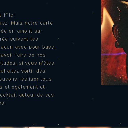
 !" Ici
ez. Mais notre carte
llée en amont sur
orée
suivant les
acun avec pour base,
avoir faire de nos
études, si vous n'êtes
uhaitez sortir des
ouvons réaliser tous
es et
également
et
cocktail autour de vos
es.