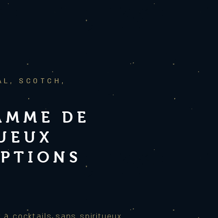
AL, SCOTCH,
AMME DE
TUEUX
EPTIONS
 à cocktails sans spiritueux.