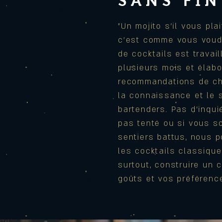
SANS FIN
"Un mojito s'il vous plait
c'est
comme
vous voudr
de cocktails est travai
plusieurs mois et élab
recommandations de ch
la connaissance et le s
bartenders. Pas
d'inqui
pas tenté ou si vous so
sentiers battus, nous p
les cocktails classiqu
surtout, construire un 
goûts et vos préférenc