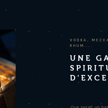
VODKA, MEZC
RHUM...
UNE G
SPIRI
D'EXC
Que serait un bar